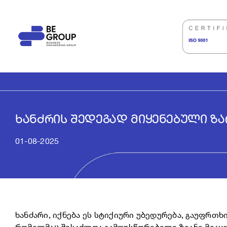
Skip
to
content
ᲮᲐᲜᲫᲠᲘᲡ ᲨᲔᲓᲔᲒᲐᲓ ᲛᲘᲧᲔᲜᲔᲑᲣᲚᲘ ᲖᲐ
01-08-2025
ხანძარი, იქნება ეს სტიქიური უბედურება, გაუფრთ